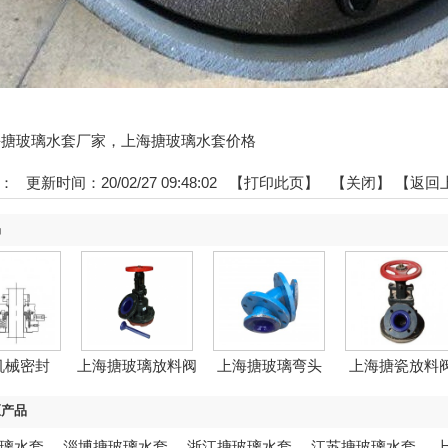
:上海搪玻璃水套厂家，上海搪玻璃水套价格
：
更新时间：20/02/27 09:48:02 【
打印此页
】 【
关闭
】
【返回
品
机械密封
上海搪玻璃放料阀
上海搪玻璃弯头
上海搪瓷放料
区产品
璃水套
，
淄博搪玻璃水套
，
浙江搪玻璃水套
，
江苏搪玻璃水套
，