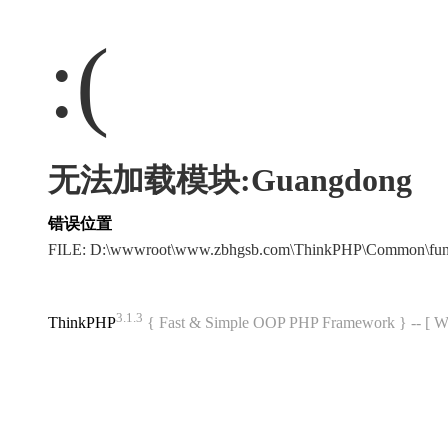
:(
无法加载模块:Guangdong
错误位置
FILE: D:\wwwroot\www.zbhgsb.com\ThinkPHP\Common\fun
3.1.3
ThinkPHP
{ Fast & Simple OOP PHP Framework } -- 