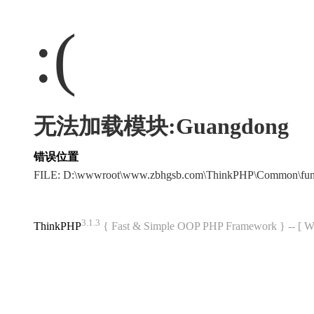
:(
无法加载模块:Guangdong
错误位置
FILE: D:\wwwroot\www.zbhgsb.com\ThinkPHP\Common\fun
3.1.3
ThinkPHP
{ Fast & Simple OOP PHP Framework } -- 