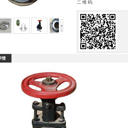
二 维 码:
详情