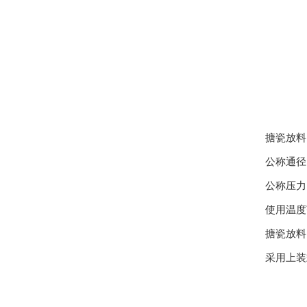
搪瓷放料
公称通径：
公称压力：
使用温度范
搪瓷放料
采用上装