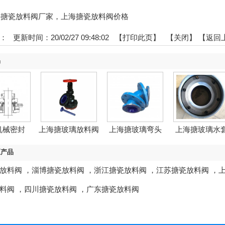
:上海搪瓷放料阀厂家，上海搪瓷放料阀价格
：
更新时间：20/02/27 09:48:02 【
打印此页
】 【
关闭
】
【返回
品
机械密封
上海搪玻璃放料阀
上海搪玻璃弯头
上海搪玻璃水
区产品
放料阀
，
淄博搪瓷放料阀
，
浙江搪瓷放料阀
，
江苏搪瓷放料阀
，
料阀
，
四川搪瓷放料阀
，
广东搪瓷放料阀