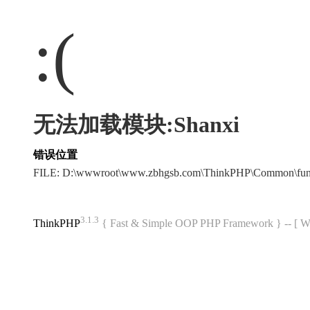
:(
无法加载模块:Shanxi
错误位置
FILE: D:\wwwroot\www.zbhgsb.com\ThinkPHP\Common\fun
3.1.3
ThinkPHP
{ Fast & Simple OOP PHP Framework } -- 