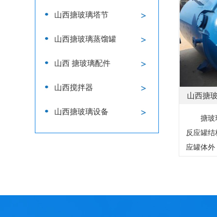
可以看...
山西搪玻璃塔节
山西搪玻璃蒸馏罐
山西 搪玻璃配件
山西搅拌器
山西搪
山西搪玻璃设备
搪玻璃
反应罐结
应罐体外
热（或冷
件，使反
不强化传质