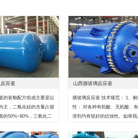
瓷反应釜
山西搪玻璃反应釜
釜的瓷釉配方组成主要是以
搪玻璃反应釜 技术规范： 1、耐
为主，二氧化硅的含量占据
性： 对各种有机酸、无机酸、
面的50%~80%，三氧化二
溶剂均有较好的抗蚀性。如将我
在12%左右，氧化钠在12%
产的搪玻璃试样置于20%HCI溶
化钴在3%左右。从而我们
煮沸48h，腐蚀速率为0.9lg/m...