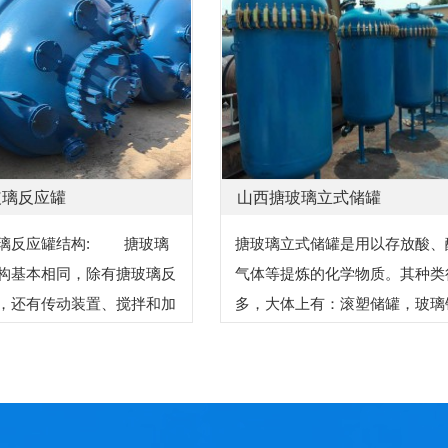
玻璃反应罐
山西搪玻璃立式储罐
反应罐结构: 搪玻璃
搪玻璃立式储罐是用以存放酸、
构基本相同，除有搪玻璃反
气体等提炼的化学物质。其种类
，还有传动装置、搅拌和加
多，大体上有：滚塑储罐，玻璃
却）装置等，可改善传热条
罐，陶瓷储罐、橡胶储罐、焊接
应温度控制得比较均匀，并
储罐等。就储罐的性价比来讲，
...
以滚塑储罐为优越...