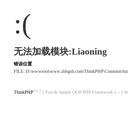
:(
无法加载模块:Liaoning
错误位置
FILE: D:\wwwroot\www.zbhgsb.com\ThinkPHP\Common\fun
3.1.3
ThinkPHP
{ Fast & Simple OOP PHP Framework } -- 