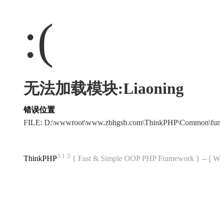
:(
无法加载模块:Liaoning
错误位置
FILE: D:\wwwroot\www.zbhgsb.com\ThinkPHP\Common\fun
3.1.3
ThinkPHP
{ Fast & Simple OOP PHP Framework } -- 