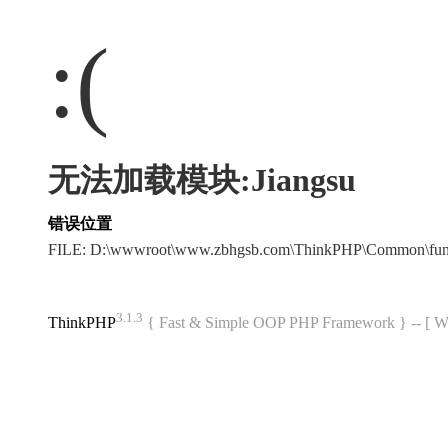
:(
无法加载模块:Jiangsu
错误位置
FILE: D:\wwwroot\www.zbhgsb.com\ThinkPHP\Common\fun
3.1.3
ThinkPHP
{ Fast & Simple OOP PHP Framework } -- 