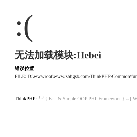
:(
无法加载模块:Hebei
错误位置
FILE: D:\wwwroot\www.zbhgsb.com\ThinkPHP\Common\fun
3.1.3
ThinkPHP
{ Fast & Simple OOP PHP Framework } -- 